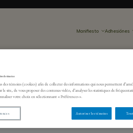
Manifiesto
Adhesiónes
5 Asegurar una gestión per
ière de témoins
ns des témoins (cookies) afin de collecter des informations qui nous permettent d’amél
 transición
r le site, de vous proposer des contenus vidéo, d’analyser les statistiques de fréquentat
nnaliser votre choix en sélectionnant « Préférences ».
rences
Autoriser les témoins
Tout
Fa
T
E
C
ce
wi
m
o