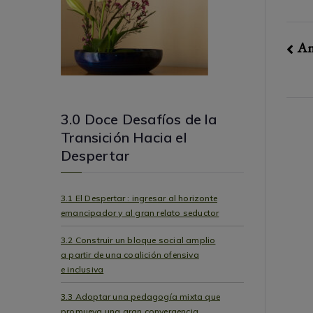
Na
An
de
en
3.0 Doce Desafíos de la
Transición Hacia el
Despertar
3.1 El Despertar : ingresar al horizonte
emancipador y al gran relato seductor
3.2 Construir un bloque social amplio
a partir de una coalición ofensiva
e inclusiva
3.3 Adoptar una pedagogía mixta que
promueva una gran convergencia