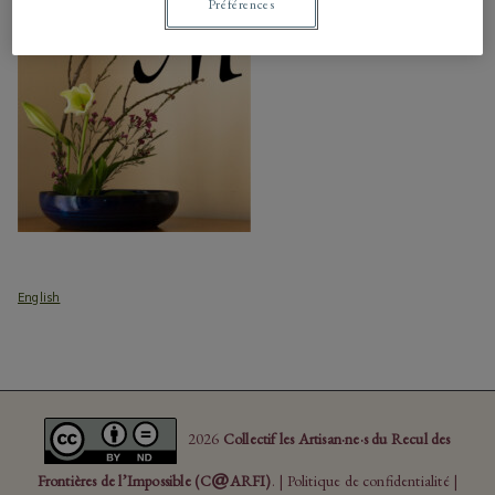
Préférences
English
2026
Collectif les Artisan·ne·s du Recul des
@
Frontières de l’Impossible (C
ARFI)
. |
Politique de confidentialité
|