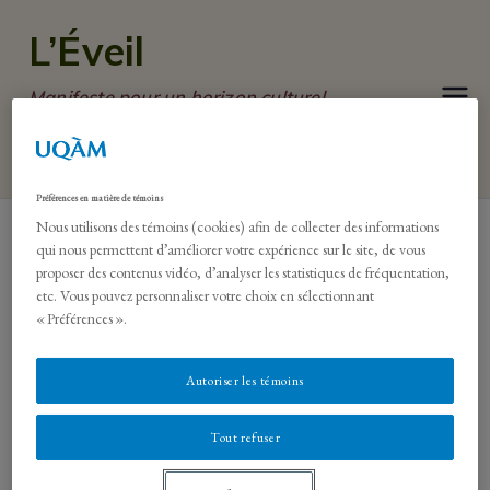
Skip
L’Éveil
to
content
Manifeste pour un horizon culturel
émancipateur et un nouvel ordre
civilisationnel
Préférences en matière de témoins
Nous utilisons des témoins (cookies) afin de collecter des informations
qui nous permettent d’améliorer votre expérience sur le site, de vous
proposer des contenus vidéo, d’analyser les statistiques de fréquentation,
Versions précédentes
etc. Vous pouvez personnaliser votre choix en sélectionnant
« Préférences ».
Version 14 — Novembre 2022
Autoriser les témoins
Tout refuser