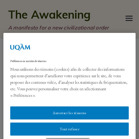
Skip
The Awakening
to
content
A manifesto for a new civilizational order
Préférences en matière de témoins
Manifesto
Nous utilisons des témoins (cookies) afin de collecter des informations
qui nous permettent d’améliorer votre expérience sur le site, de vous
proposer des contenus vidéo, d’analyser les statistiques de fréquentation,
Background Information
etc. Vous pouvez personnaliser votre choix en sélectionnant
« Préférences ».
The Foundations of the Manifesto
Twelve challenges for transitioning to the
Autoriser les témoins
Awakening
Tout refuser
Conclusion